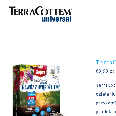
Skip
to
content
Terra
69,99
zł
TerraCot
działani
przyszło
produkcie