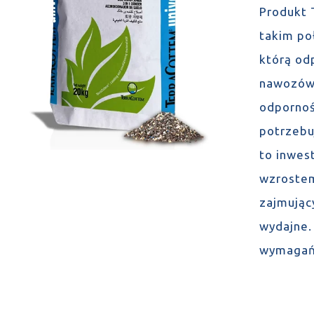
Produkt 
takim po
którą odp
nawozów 
odpornoś
potrzebuj
to inwes
wzrostem
zajmując
wydajne. 
wymagań