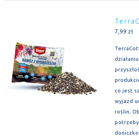
Terra
7,99
zł
TerraCot
działani
przyszło
produkcie
co jest 
wyjazd u
roślin. 
potrzeby
doniczko