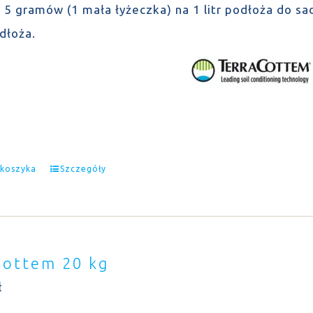
 5 gramów (1 mała łyżeczka) na 1 litr podłoża do sa
odłoża.
 koszyka
Szczegóły
Cottem 20 kg
ł