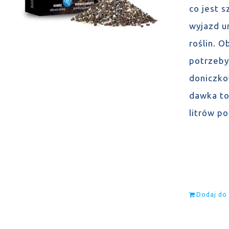
co jest 
wyjazd u
roślin. 
potrzeby
doniczko
dawka to
litrów p
Dodaj do