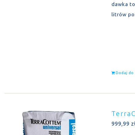
dawka to
litrów p
Dodaj do
Terra
999,99
z