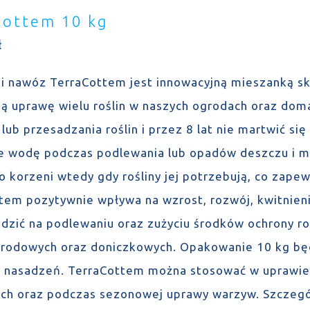
Cottem 10 kg
ł
 i nawóz TerraCottem jest innowacyjną mieszanką sk
ą uprawę wielu roślin w naszych ogrodach oraz dom
 lub przesadzania roślin i przez 8 lat nie martwić s
e wodę podczas podlewania lub opadów deszczu i mag
o korzeni wtedy gdy rośliny jej potrzebują, co zape
tem pozytywnie wpływa na wzrost, rozwój, kwitnien
dzić na podlewaniu oraz zużyciu środków ochrony ro
rodowych oraz doniczkowych. Opakowanie 10 kg będz
o nasadzeń. TerraCottem można stosować w uprawie 
h oraz podczas sezonowej uprawy warzyw. Szczegó