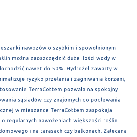
mieszanki nawozów o szybkim i spowolnionym
oślin można zaoszczędzić duże ilości wody w
dochodzić nawet do 50%. Hydrożel zawarty w
imalizuje ryzyko przelania i zagniwania korzeni,
stosowanie TerraCottem pozwala na spokojny
owania sąsiadów czy znajomych do podlewania
nicznej w mieszance TerraCottem zaspokaja
 o regularnych nawożeniach większości roślin
omowego i na tarasach czy balkonach. Zalecana