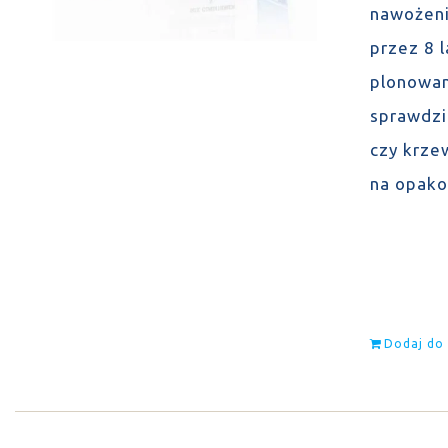
nawożeni
przez 8 
plonowan
sprawdzi
czy krze
na opako
Dodaj do