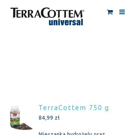
Skip
to
content
TerraCottem 750 g
84,99
zł
Mieszanka hydrożelu oraz