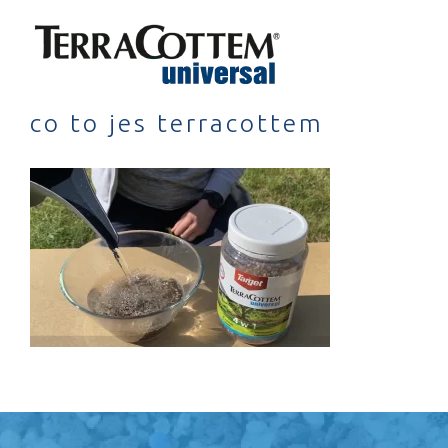
Skip
to
content
co to jes terracottem