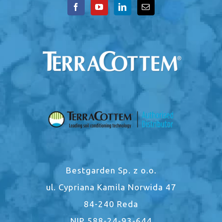
Bestgarden Sp. z o.o.
ul. Cypriana Kamila Norwida 47
84-240 Reda
NIP 588-24-93-644