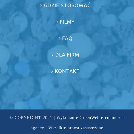
GDZIE STOSOWAĆ
FILMY
FAQ
DLA FIRM
KONTAKT
© COPYRIGHT 2021 | Wykonanie
GreenWeb e-commerce
agency
| Wszelkie prawa zastrzeżone