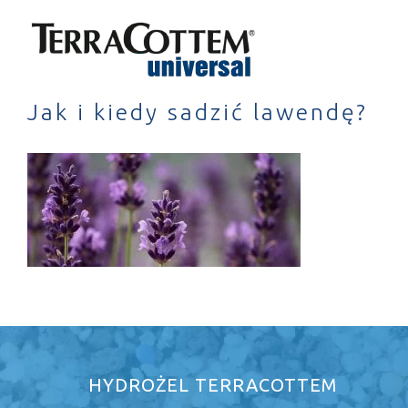
Skip
to
content
Jak i kiedy sadzić lawendę?
HYDROŻEL TERRACOTTEM