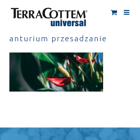
Skip
to
content
anturium przesadzanie