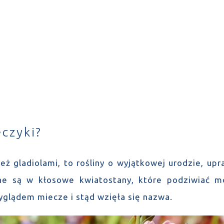
eczyki?
eż gladiolami, to rośliny o wyjątkowej urodzie, up
ane są w kłosowe kwiatostany, które podziwiać mo
lądem miecze i stąd wzięła się nazwa.