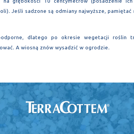
u na głębokości 10 centymetrów (posadzenie ic
oli). Jeśli sadzone są odmiany najwyższe, pamiętać n
dporne, dlatego po okresie wegetacji roślin t
ować. A wiosną znów wysadzić w ogrodzie.