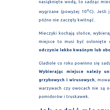
nasiąknięte wodą, to sadząc miec
o
wygrzane (powyżej 10
C). Jeśli
późno nie zaczęły kwitnąć.
Mieczyki kochają słońce, wybier
miejsce to musi być osłonięte
odczynie lekko kwaśnym lub ob
Gladiole co roku powinno się sad
Wybierając miejsce należy un
grzybowych i wirusowych
, mowa 
warzywach czy owocach nie są od
pomidorów i truskawek.