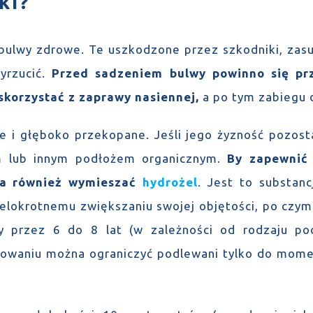
ki?
 bulwy zdrowe. Te uszkodzone przez szkodniki, zas
wyrzucić.
Przed sadzeniem bulwy powinno się pr
skorzystać z zaprawy nasiennej,
a po tym zabiegu d
e i głęboko przekopane. Jeśli jego żyzność pozosta
 lub innym podłożem organicznym.
By zapewnić 
na również wymieszać
hydrożel
. Jest to substan
wielokrotnemu zwiększaniu swojej objętości, po czym
y przez 6 do 8 lat (w zależności od rodzaju p
osowaniu można ograniczyć podlewani tylko do mome