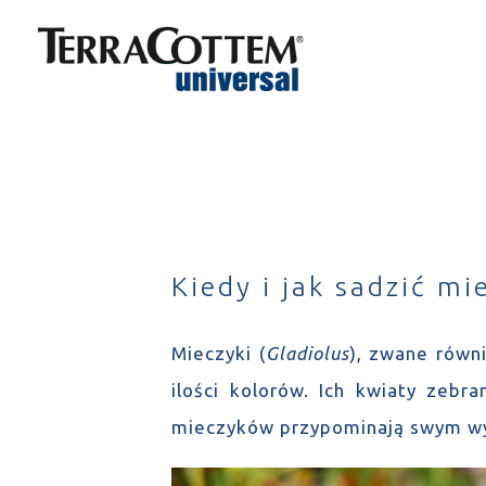
Skip
to
content
Kiedy i jak sadzić mi
Mieczyki (
Gladiolus
), zwane równi
ilości kolorów. Ich kwiaty zebr
mieczyków przypominają swym wyg