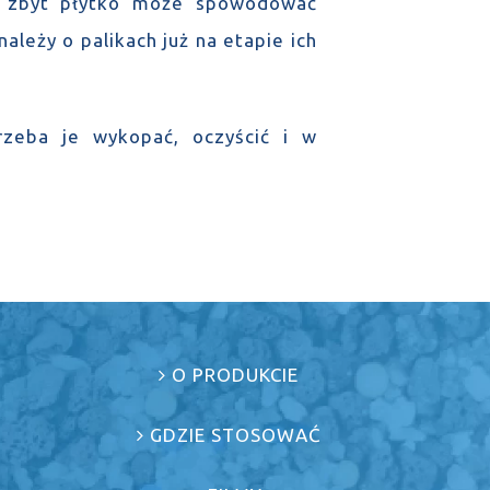
h zbyt płytko może spowodować
ależy o palikach już na etapie ich
rzeba je wykopać, oczyścić i w
O PRODUKCIE
GDZIE STOSOWAĆ