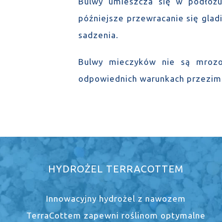
Bulwy umieszcza się w podłoż
późniejsze przewracanie się gladi
sadzenia.
Bulwy mieczyków nie są mrozoo
odpowiednich warunkach przezim
HYDROŻEL TERRACOTTEM
Innowacyjny hydrożel z nawozem
TerraCottem zapewni roślinom optymalne