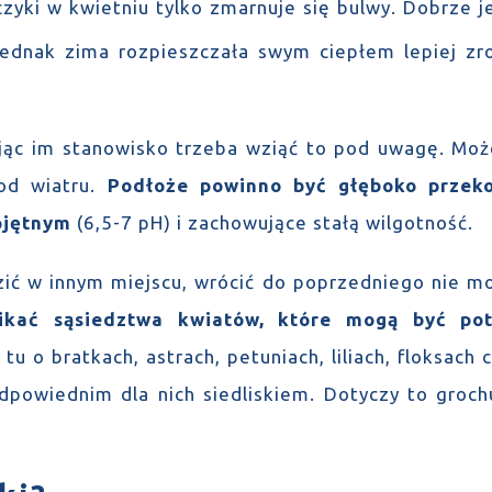
zyki w kwietniu tylko zmarnuje się bulwy. Dobrze jes
 jednak zima rozpieszczała swym ciepłem lepiej zr
ając im stanowisko trzeba wziąć to pod uwagę. Może
 od wiatru.
Podłoże powinno być głęboko przeko
ojętnym
(6,5-7 pH) i zachowujące stałą wilgotność.
zić w innym miejscu, wrócić do poprzedniego nie moż
ikać sąsiedztwa kwiatów, które mogą być pot
tu o bratkach, astrach, petuniach, liliach, floksach
powiednim dla nich siedliskiem. Dotyczy to grochu,