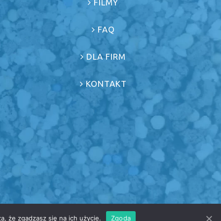
FILMY
FAQ
DLA FIRM
KONTAKT
a, że zgadzasz się na ich użycie.
Zgoda
wa zastrzeżone