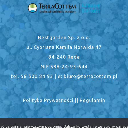
Bestgarden Sp. z o.o.
ul. Cypriana Kamila Norwida 47
84-240 Reda
NIP 588-24-93-644
tel. 58 500 84 93 | e: biuro@terracottem.pl
Polityka Prywatności
||
Regulamin
zyć usługi na najwyższym poziomie. Dalsze korzystanie ze strony oznacz
 2021 | Wykonanie
GreenWeb e-commerce agency
| Wszelkie pra