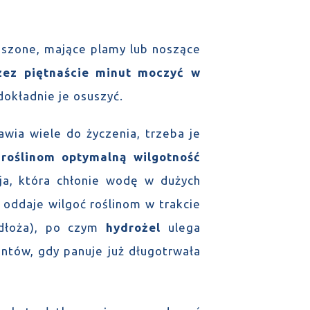
uszone, mające plamy lub noszące
zez piętnaście minut moczyć w
okładnie je osuszyć.
wia wiele do życzenia, trzeba je
roślinom optymalną wilgotność
cja, która chłonie wodę w dużych
 oddaje wilgoć roślinom w trakcie
odłoża), po czym
hydrożel
ulega
ntów, gdy panuje już długotrwała