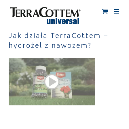
Skip
to
content
Jak działa TerraCottem –
hydrożel z nawozem?