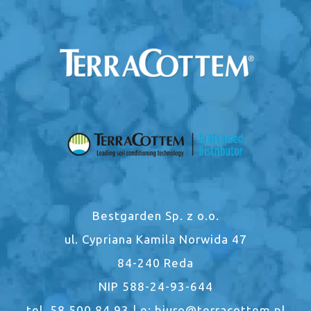
Bestgarden Sp. z o.o.
ul. Cypriana Kamila Norwida 47
84-240 Reda
NIP 588-24-93-644
tel. 58 500 84 93 | e: biuro@terracottem.pl