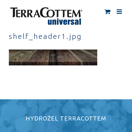
Skip
to
content
shelf_header1.jpg
HYDROŻEL TERRACOTTEM