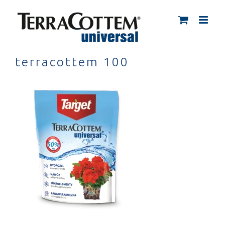
Skip
to
content
terracottem 100