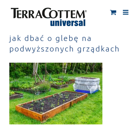
Skip
to
content
jak dbać o glebę na
podwyższonych grządkach