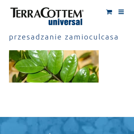
Skip
to
content
przesadzanie zamioculcasa