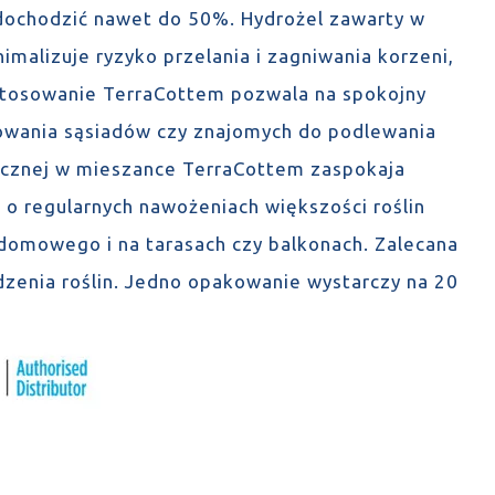
dochodzić nawet do 50%. Hydrożel zawarty w
imalizuje ryzyko przelania i zagniwania korzeni,
stosowanie TerraCottem pozwala na spokojny
owania sąsiadów czy znajomych do podlewania
nicznej w mieszance TerraCottem zaspokaja
 o regularnych nawożeniach większości roślin
omowego i na tarasach czy balkonach. Zalecana
dzenia roślin. Jedno opakowanie wystarczy na 20