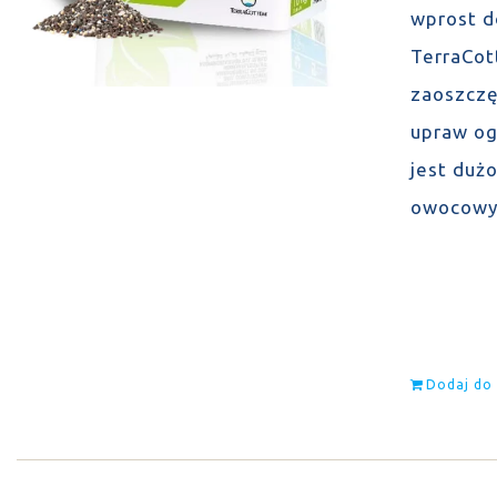
wprost d
TerraCot
zaoszczę
upraw og
jest duż
owocowyc
Dodaj do