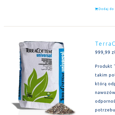
Dodaj do
Terra
999,99
z
Produkt 
takim po
którą odp
nawozów 
odpornoś
potrzebuj