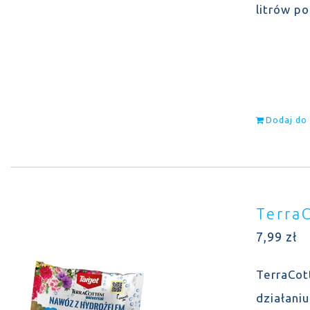
litrów p
Dodaj do
Terra
7,99
zł
TerraCot
działani