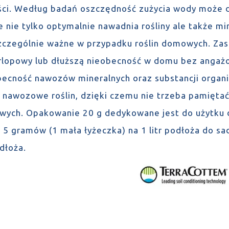
ści. Według badań oszczędność zużycia wody może 
 nie tylko optymalnie nawadnia rośliny ale także min
szczególnie ważne w przypadku roślin domowych. Za
rlopowy lub dłuższą nieobecność w domu bez angaż
Obecność nawozów mineralnych oraz substancji orga
 nawozowe roślin, dzięki czemu nie trzeba pamiętać
wych. Opakowanie 20 g dedykowane jest do użytku d
 5 gramów (1 mała łyżeczka) na 1 litr podłoża do sa
odłoża.