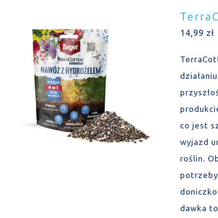
Terra
14,99
zł
TerraCot
działani
przyszło
produkcie
co jest 
wyjazd u
roślin. 
potrzeby
doniczko
dawka to