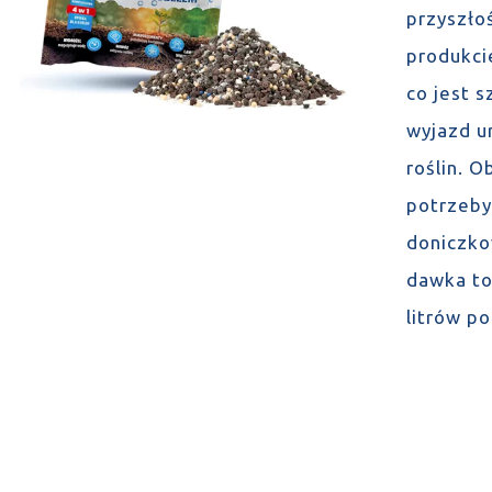
przyszło
produkcie
co jest 
wyjazd u
roślin. 
potrzeby
doniczko
dawka to
litrów p