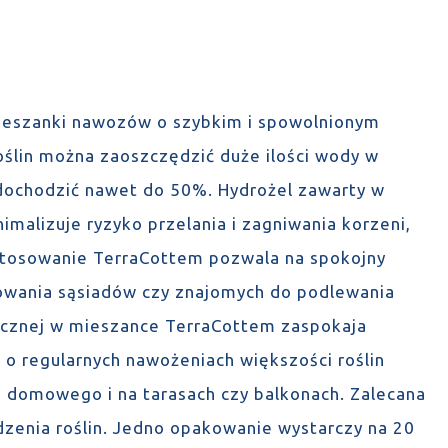
mieszanki nawozów o szybkim i spowolnionym
oślin można zaoszczędzić duże ilości wody w
dochodzić nawet do 50%. Hydrożel zawarty w
imalizuje ryzyko przelania i zagniwania korzeni,
stosowanie TerraCottem pozwala na spokojny
owania sąsiadów czy znajomych do podlewania
nicznej w mieszance TerraCottem zaspokaja
 o regularnych nawożeniach większości roślin
 domowego i na tarasach czy balkonach. Zalecana
dzenia roślin. Jedno opakowanie wystarczy na 20