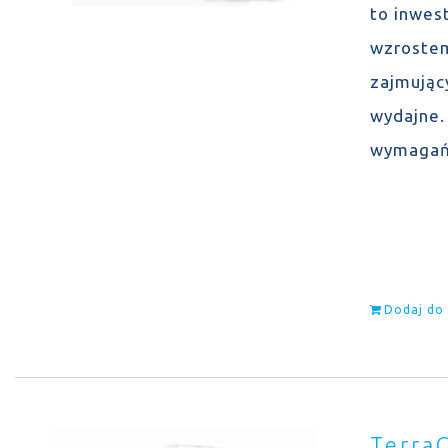
to inwes
wzrostem
zajmując
wydajne. 
wymagań
Dodaj do
Terra