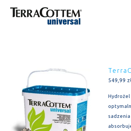
Skip
to
content
Terra
549,99
z
Hydrożel
optymaln
sadzenia
absorbuj