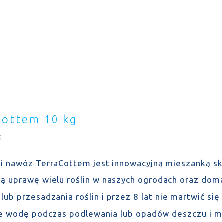
Cottem 10 kg
ł
 i nawóz TerraCottem jest innowacyjną mieszanką sk
ą uprawę wielu roślin w naszych ogrodach oraz dom
 lub przesadzania roślin i przez 8 lat nie martwić s
e wodę podczas podlewania lub opadów deszczu i mag