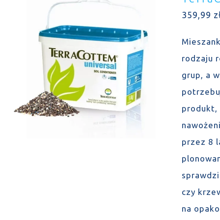
359,99
z
Mieszank
rodzaju 
grup, a 
potrzebu
produkt,
nawożeni
przez 8 
plonowan
sprawdzi
czy krze
na opako