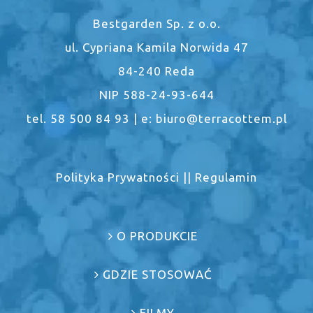
Bestgarden Sp. z o.o.
ul. Cypriana Kamila Norwida 47
84-240 Reda
NIP 588-24-93-644
tel. 58 500 84 93 | e: biuro@terracottem.pl
Polityka Prywatności
||
Regulamin
O PRODUKCIE
GDZIE STOSOWAĆ
FILMY