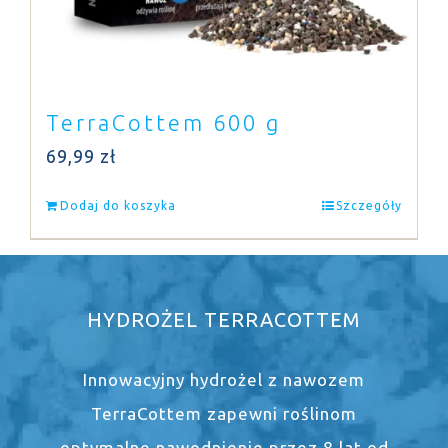
TerraCottem 600 g
69,99
zł
Dodaj do koszyka
Szczegóły
HYDROŻEL TERRACOTTEM
Innowacyjny hydrożel z nawozem
TerraCottem zapewni roślinom
optymalne nawodnienie przez 8 lat od