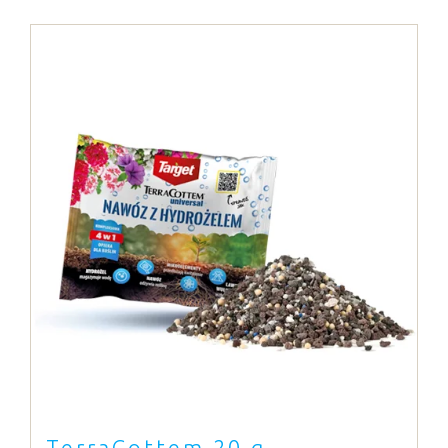
TerraCottem 20 g