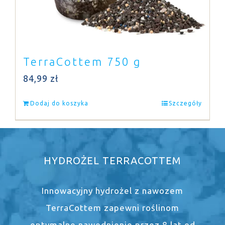
TerraCottem 750 g
84,99
zł
Dodaj do koszyka
Szczegóły
HYDROŻEL TERRACOTTEM
Innowacyjny hydrożel z nawozem
TerraCottem zapewni roślinom
optymalne nawodnienie przez 8 lat od