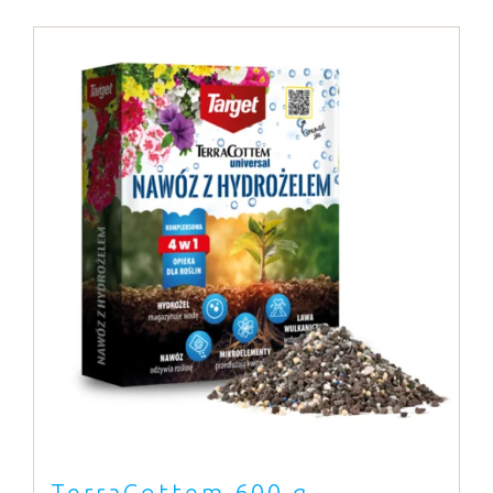
TerraCottem 600 g