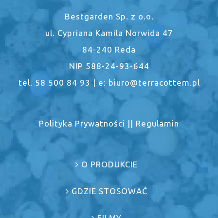
Bestgarden Sp. z o.o.
ul. Cypriana Kamila Norwida 47
84-240 Reda
NIP 588-24-93-644
tel. 58 500 84 93 | e: biuro@terracottem.pl
Polityka Prywatności
||
Regulamin
O PRODUKCIE
GDZIE STOSOWAĆ
FILMY