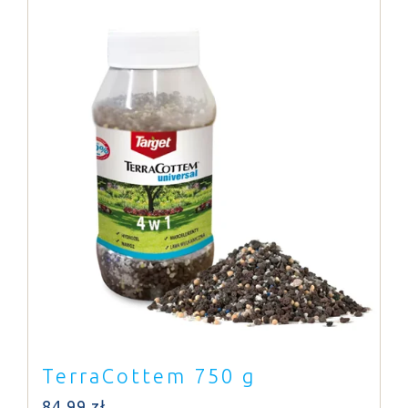
TerraCottem 750 g
84,99
zł