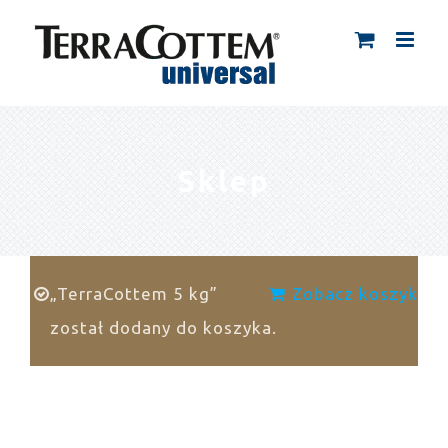
Skip
to
content
Sklep
„TerraCottem 5 kg”
Zobacz koszyk
został dodany do koszyka.