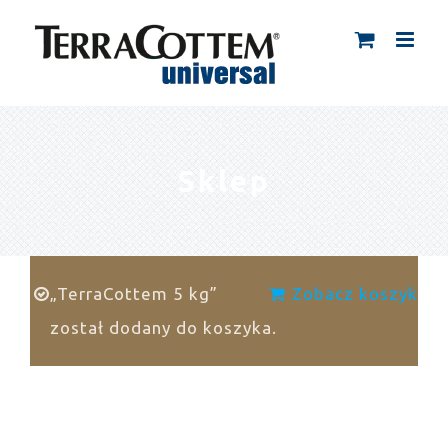
Skip
to
content
Sklep
„TerraCottem 5 kg”
Zobacz koszyk
został dodany do koszyka.