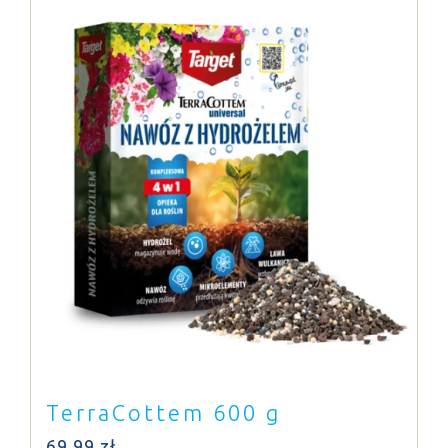
TerraCottem 600 g
69,99
zł