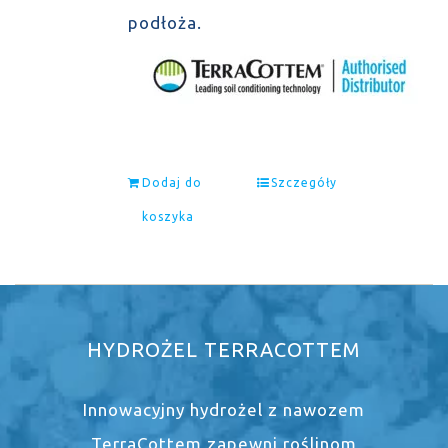
podłoża.
Dodaj do
Szczegóły
koszyka
HYDROŻEL TERRACOTTEM
Innowacyjny hydrożel z nawozem
TerraCottem zapewni roślinom