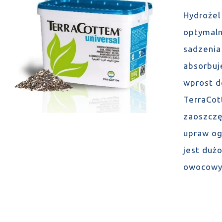
Hydrożel
optymaln
sadzenia
absorbuj
wprost d
TerraCot
zaoszczę
upraw og
jest duż
owocowyc