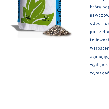
którą odp
nawozów 
odpornoś
potrzebuj
to inwes
wzrostem
zajmując
wydajne. 
wymagań