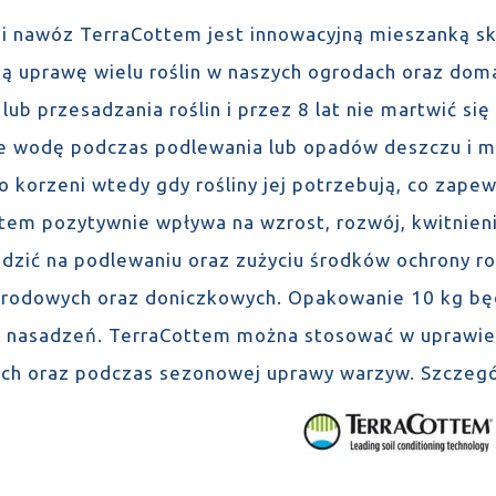
 i nawóz TerraCottem jest innowacyjną mieszanką sk
ą uprawę wielu roślin w naszych ogrodach oraz dom
 lub przesadzania roślin i przez 8 lat nie martwić s
e wodę podczas podlewania lub opadów deszczu i mag
o korzeni wtedy gdy rośliny jej potrzebują, co zape
tem pozytywnie wpływa na wzrost, rozwój, kwitnien
dzić na podlewaniu oraz zużyciu środków ochrony ro
rodowych oraz doniczkowych. Opakowanie 10 kg będz
o nasadzeń. TerraCottem można stosować w uprawie 
h oraz podczas sezonowej uprawy warzyw. Szczegó