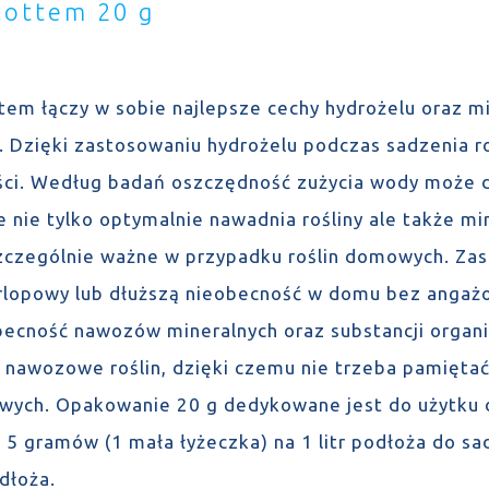
Cottem 20 g
tem łączy w sobie najlepsze cechy hydrożelu oraz 
u. Dzięki zastosowaniu hydrożelu podczas sadzenia r
ści. Według badań oszczędność zużycia wody może 
 nie tylko optymalnie nawadnia rośliny ale także min
szczególnie ważne w przypadku roślin domowych. Za
rlopowy lub dłuższą nieobecność w domu bez angaż
Obecność nawozów mineralnych oraz substancji orga
 nawozowe roślin, dzięki czemu nie trzeba pamiętać
wych. Opakowanie 20 g dedykowane jest do użytku d
 5 gramów (1 mała łyżeczka) na 1 litr podłoża do sa
odłoża.