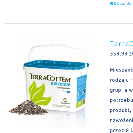
Dodaj do
Terra
359,99
z
Mieszank
rodzaju 
grup, a 
potrzebu
produkt,
nawożeni
przez 8 