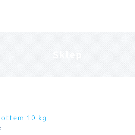
Sklep
Cottem 10 kg
ł