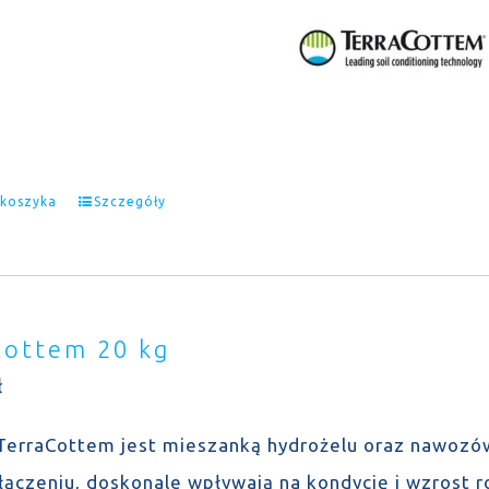
 koszyka
Szczegóły
Cottem 20 kg
ł
TerraCottem jest mieszanką hydrożelu oraz nawozów 
łączeniu, doskonale wpływają na kondycję i wzrost r