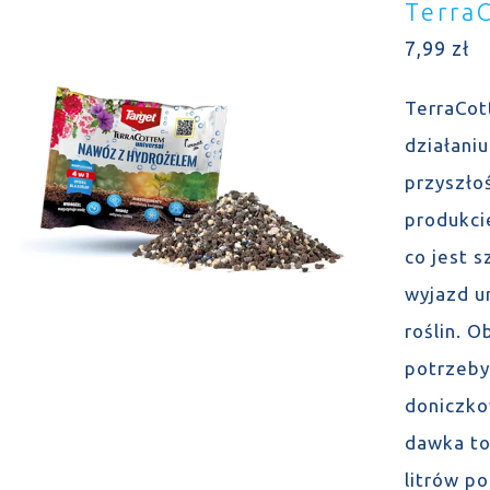
Terra
7,99
zł
TerraCot
działani
przyszło
produkcie
co jest 
wyjazd u
roślin. 
potrzeby
doniczko
dawka to
litrów p