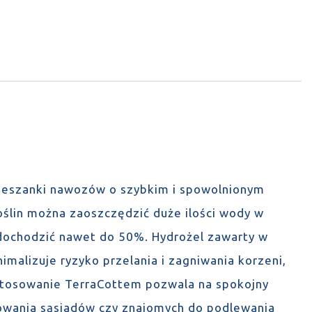
mieszanki nawozów o szybkim i spowolnionym
oślin można zaoszczędzić duże ilości wody w
dochodzić nawet do 50%. Hydrożel zawarty w
imalizuje ryzyko przelania i zagniwania korzeni,
stosowanie TerraCottem pozwala na spokojny
owania sąsiadów czy znajomych do podlewania