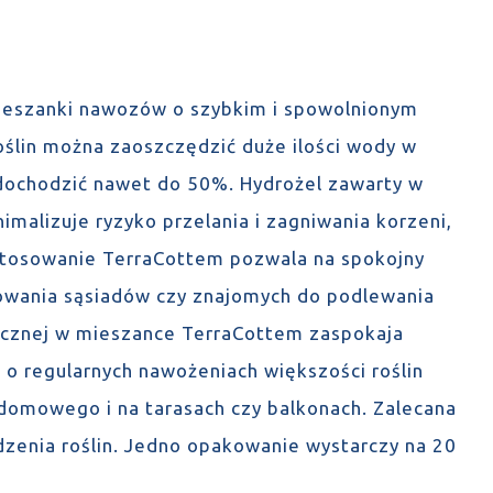
mieszanki nawozów o szybkim i spowolnionym
oślin można zaoszczędzić duże ilości wody w
dochodzić nawet do 50%. Hydrożel zawarty w
imalizuje ryzyko przelania i zagniwania korzeni,
stosowanie TerraCottem pozwala na spokojny
owania sąsiadów czy znajomych do podlewania
nicznej w mieszance TerraCottem zaspokaja
 o regularnych nawożeniach większości roślin
omowego i na tarasach czy balkonach. Zalecana
dzenia roślin. Jedno opakowanie wystarczy na 20