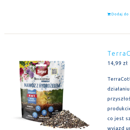
Dodaj do
Terra
14,99
zł
TerraCot
działani
przyszło
produkcie
co jest 
wyjazd u