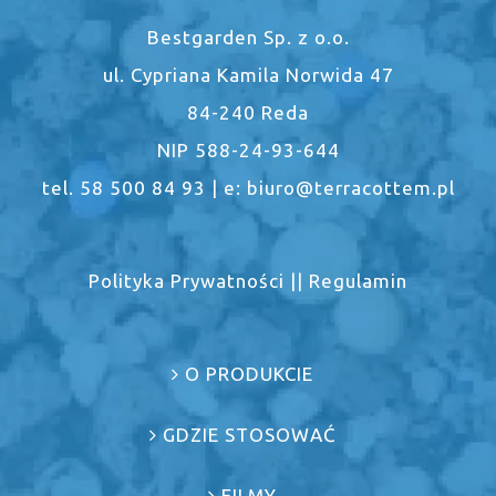
Bestgarden Sp. z o.o.
ul. Cypriana Kamila Norwida 47
84-240 Reda
NIP 588-24-93-644
tel. 58 500 84 93 | e: biuro@terracottem.pl
Polityka Prywatności
||
Regulamin
O PRODUKCIE
GDZIE STOSOWAĆ
FILMY