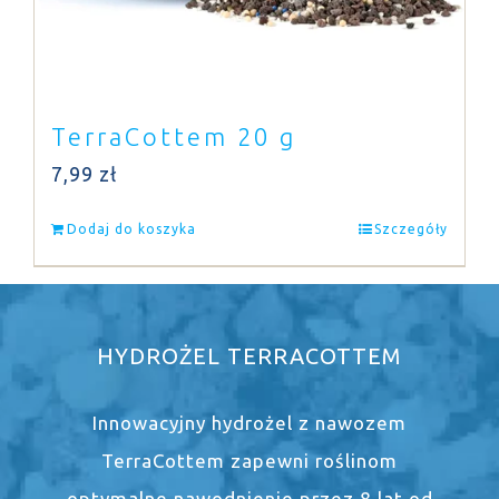
TerraCottem 20 g
7,99
zł
Dodaj do koszyka
Szczegóły
HYDROŻEL TERRACOTTEM
Innowacyjny hydrożel z nawozem
TerraCottem zapewni roślinom
optymalne nawodnienie przez 8 lat od