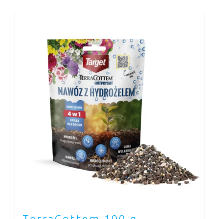
TerraCottem 100 g