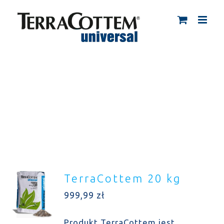
Skip
to
content
TerraCottem 20 kg
999,99
zł
Produkt TerraCottem jest