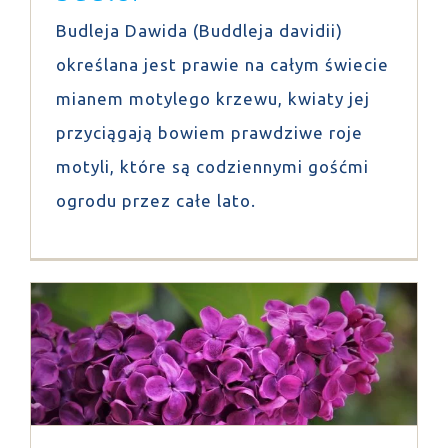
Budleja Dawida (Buddleja davidii)
określana jest prawie na całym świecie
mianem motylego krzewu, kwiaty jej
przyciągają bowiem prawdziwe roje
motyli, które są codziennymi gośćmi
ogrodu przez całe lato.
Przesadzanie bzu – kiedy i jak
przesadzać bez?
Porady