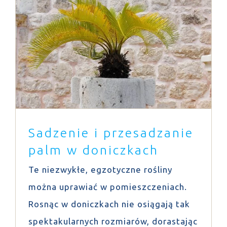
Sadzenie i przesadzanie palm w
doniczkach
Porady
Sadzenie i przesadzanie
palm w doniczkach
Te niezwykłe, egzotyczne rośliny
można uprawiać w pomieszczeniach.
Rosnąc w doniczkach nie osiągają tak
spektakularnych rozmiarów, dorastając