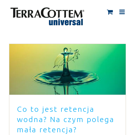
Skip
to
content
Co to jest retencja wodna? Na czym
polega mała retencja?
Porady
Co to jest retencja
wodna? Na czym polega
mała retencja?