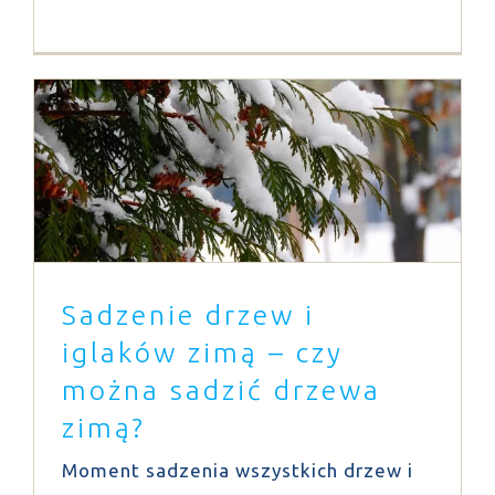
Sadzenie drzew i iglaków zimą – czy
można sadzić drzewa zimą?
Blog
Porady
Sadzenie drzew i
iglaków zimą – czy
można sadzić drzewa
zimą?
Moment sadzenia wszystkich drzew i