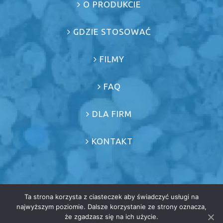
O PRODUKCIE
GDZIE STOSOWAĆ
FILMY
FAQ
DLA FIRM
KONTAKT
Ta strona korzysta z ciasteczek aby świadczyć usługi na
najwyższym poziomie. Dalsze korzystanie ze strony oznacza,
że zgadzasz się na ich użycie.
© COPYRIGHT 2021 | Wykonanie
GreenWeb e-commerce